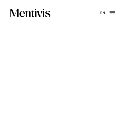
EN
VOUS ÊTES UN ORGANISME DE FORMATION
Structurer et
développer un
organisme
de formation solide
et conforme.
Création, conformité, croissance - Mentivis accompagne
les organismes de formation à chaque étape, de la