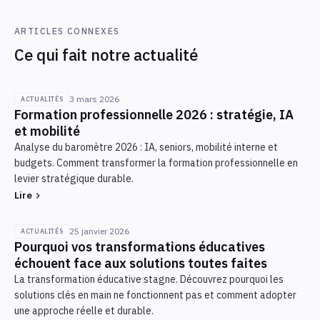
conventions de partenariat, organisation des
Structuration opérationnelle : mise en place
entretiens de sélection, reporting mensuel
ARTICLES CONNEXES
des processus standardisés (entrées/sorties
aux directions.
Ce qui fait notre actualité
apprenants, suivi pédagogique, évaluations),
Marketing & acquisition : refonte du site web,
création des tableaux de bord de pilotage
campagnes digitales ciblées (SEO/SEA),
(taux de complétion, satisfaction, insertion).
3 mars 2026
ACTUALITÉS
participation aux salons étudiants et
Formation professionnelle 2026 : stratégie, IA
Stratégie commerciale : repositionnement de
événements de recrutement, création de
et mobilité
l'offre par filières, création des supports
contenus (témoignages, vidéos métiers).
Analyse du baromètre 2026 : IA, seniors, mobilité interne et
commerciaux, démarchage OPCO et
budgets. Comment transformer la formation professionnelle en
entreprises, mise en place d'un CRM et d'un
levier stratégique durable.
Résultat
tunnel de conversion.
Lire
+40% d'alternants recrutés · Taux de satisfaction
entreprises : 4.6/5 · Équipe pédagogique libérée
Résultat
25 janvier 2026
ACTUALITÉS
pour se concentrer sur la qualité de formation
Pourquoi vos transformations éducatives
Certification Qualiopi obtenue · CA +85% sur 12
échouent face aux solutions toutes faites
mois · 480 apprenants (objectif 500 atteint) · 4
Budget investi
La transformation éducative stagne. Découvrez pourquoi les
conventions OPCO signées
solutions clés en main ne fonctionnent pas et comment adopter
Variable (success fee par alternant recruté +
une approche réelle et durable.
forfait administratif)