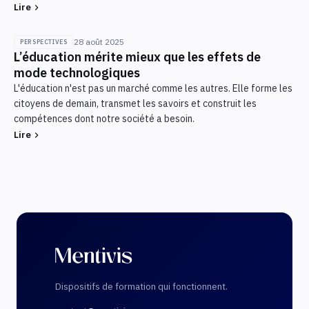
Budget investi
Lire
Durée
14.5k € (Qualiopi + structuration) + 3.5k €/mois
Contrat 3 ans, renouvelable
(acquisition, 6 mois)
28 août 2025
PERSPECTIVES
L’éducation mérite mieux que les effets de
Durée
mode technologiques
6 mois actif + suivi trimestriel
L'éducation n'est pas un marché comme les autres. Elle forme les
citoyens de demain, transmet les savoirs et construit les
compétences dont notre société a besoin.
Lire
Dispositifs de formation qui fonctionnent.