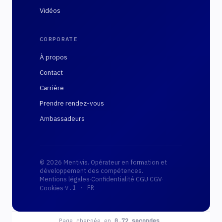
Vidéos
CORPORATE
À propos
Contact
Carrière
Prendre rendez-vous
Ambassadeurs
© 2026 Mentivis. Opérateur en formation et
développement des compétences.
Mentions légales
·
Confidentialité
·
CGU
·
CGV
·
·
Cookies
v.1 ·
FR
Page chargée en
0.72
secondes
.