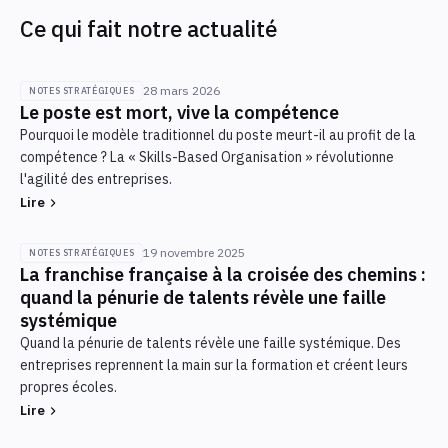
des contenus et déploiement du système
comparatif des enveloppes budgétaires et
Ce qui fait notre actualité
d'information centralisé.
identification des risques (conformité Qualiopi,
Déploiement des 3 sites & conformité :
financement, image).
recherche et négociation des locaux (300 m²
28 mars 2026
NOTES STRATÉGIQUES
Dossier de décision Go / No Go : chiffrage
Le poste est mort, vive la compétence
RDC, centre-ville), recrutement des équipes
consolidé (mise en place + fonctionnement),
Pourquoi le modèle traditionnel du poste meurt-il au profit de la
permanentes et pédagogiques, démarches
plan de moyens, gouvernance, feuille de route
compétence ? La « Skills-Based Organisation » révolutionne
Qualiopi, création du CFA, conventions OPCO.
l'agilité des entreprises.
macro et session de présentation permettant
Marketing & acquisition : stratégie de
Lire
au client d'arbitrer le scénario de déploiement.
communication nationale pilotée par Mentivis
(salons, lycées, mobilisation du réseau
19 novembre 2025
NOTES STRATÉGIQUES
Résultat
La franchise française à la croisée des chemins :
d'agences), coût d'acquisition cible inférieur à
Dossier Go/NoGo livré · Décision : Go, solution
quand la pénurie de talents révèle une faille
600 € par alternant, campagnes lancées dès
choisie en cours d'implémentation
systémique
janvier-février pour une rentrée en
Quand la pénurie de talents révèle une faille systémique. Des
septembre.
entreprises reprennent la main sur la formation et créent leurs
Budget investi
Durée
propres écoles.
9.9k €
6 semaines
Résultat
Lire
3 sites · Toulon · Lyon · Bordeaux · ~300