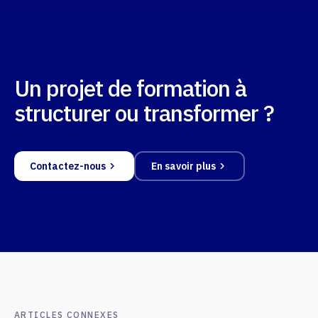
Start Immo (niveau 4, ~4 mois) suivie d'un BTS
Cet éditeur national souhaite créer son propre
Professions immobilières en alternance. Avant
écosystème de formation pour révéler, former et
tout engagement de déploiement, le client a
fidéliser ses futurs clients agents immobiliers
besoin d'une vision consolidée des coûts, de la
directement sur ses outils propriétaires,
Un projet de formation à
faisabilité réglementaire et opérationnelle, et
transformant ses 8 500 agences clientes en
des scénarios possibles pour arbitrer en
structurer ou transformer ?
vivier naturel de placement en alternance. Le
connaissance de cause.
projet démarre avec 3 sites en propre (Nice an 1,
Lyon an 2, Bordeaux an 3), offrant une montée en
Solutions déployées
Contactez-nous
En savoir plus
charge maîtrisée avant tout développement
Cadrage & qualification : consolidation des
complémentaire.
objectifs, contraintes réseau et hypothèses de
déploiement ; arbitrage des modalités
Solutions déployées
pédagogiques ; livrable : note de cadrage et
Ingénierie centrale & outils : conception du
critères d'arbitrage.
modèle pédagogique (BTS RNCP 5, Bachelor
Construction des scénarios : modélisation d'un
RNCP 6, MSc RNCP 7), développement du LMS
scénario cible et d'un alternatif (pédagogie,
et du SIS (interfaçage OPCO, Chorus), création
examens, organisation, outils), pré-chiffrage
ARTICLES CONNEXES