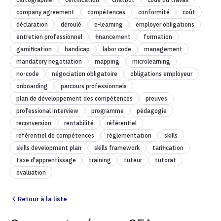
company agreement
compétences
conformité
coût
déclaration
déroulé
e-learning
employer obligations
entretien professionnel
financement
formation
gamification
handicap
labor code
management
mandatory negotiation
mapping
microlearning
no-code
négociation obligatoire
obligations employeur
onboarding
parcours professionnels
plan de développement des compétences
preuves
professional interview
programme
pédagogie
reconversion
rentabilité
référentiel
référentiel de compétences
réglementation
skills
skills development plan
skills framework
tarification
taxe d'apprentissage
training
tuteur
tutorat
évaluation
Retour à la liste