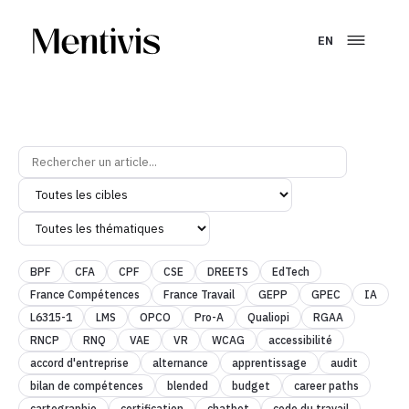
EN
BPF
CFA
CPF
CSE
DREETS
EdTech
France Compétences
France Travail
GEPP
GPEC
IA
L6315-1
LMS
OPCO
Pro-A
Qualiopi
RGAA
RNCP
RNQ
VAE
VR
WCAG
accessibilité
accord d'entreprise
alternance
apprentissage
audit
bilan de compétences
blended
budget
career paths
cartographie
certification
chatbot
code du travail