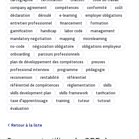
company agreement
compétences
conformité
coût
déclaration
déroulé
e-learning
employer obligations
entretien professionnel
financement
formation
gamification
handicap
labor code
management
mandatory negotiation
mapping
microlearning
no-code
négociation obligatoire
obligations employeur
onboarding
parcours professionnels
plan de développement des compétences
preuves
professional interview
programme
pédagogie
reconversion
rentabilité
référentiel
référentiel de compétences
réglementation
skills
skills development plan
skills framework
tarification
taxe d'apprentissage
training
tuteur
tutorat
évaluation
Retour à la liste