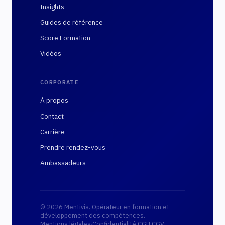
Insights
Guides de référence
Score Formation
Vidéos
CORPORATE
À propos
Contact
Carrière
Prendre rendez-vous
Ambassadeurs
© 2026 Mentivis. Opérateur en formation et
développement des compétences.
Mentions légales
·
Confidentialité
·
CGU
·
CGV
·