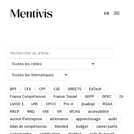
EN
BPF
CFA
CPF
CSE
DREETS
EdTech
France Compétences
France Travail
GEPP
GPEC
IA
L6315-1
LMS
OPCO
Pro-A
Qualiopi
RGAA
RNCP
RNQ
VAE
VR
WCAG
accessibilité
accord d'entreprise
alternance
apprentissage
audit
bilan de compétences
blended
budget
career paths
cartographie
certification
chatbot
code du travail