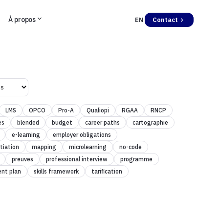
À propos
EN
Contact
LMS
OPCO
Pro-A
Qualiopi
RGAA
RNCP
es
blended
budget
career paths
cartographie
e-learning
employer obligations
tiation
mapping
microlearning
no-code
preuves
professional interview
programme
ent plan
skills framework
tarification