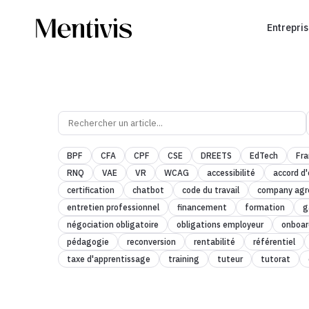
Entrepri
BPF
CFA
CPF
CSE
DREETS
EdTech
Fr
RNQ
VAE
VR
WCAG
accessibilité
accord d'
certification
chatbot
code du travail
company ag
entretien professionnel
financement
formation
g
négociation obligatoire
obligations employeur
onboar
pédagogie
reconversion
rentabilité
référentiel
taxe d'apprentissage
training
tuteur
tutorat