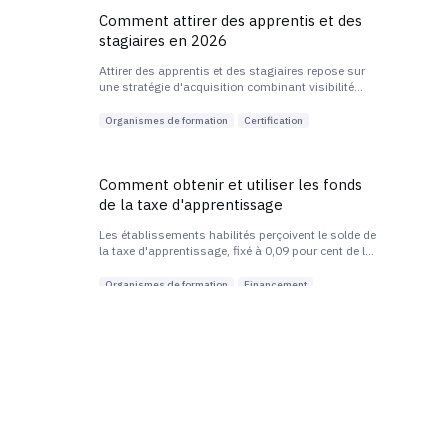
Comment attirer des apprentis et des
stagiaires en 2026
Attirer des apprentis et des stagiaires repose sur
une stratégie d'acquisition combinant visibilité
digitale ciblée, présence sur les plateformes
d'orientation, partenariats avec les
Organismes de formation
Certification
établissements...
Comment obtenir et utiliser les fonds
de la taxe d'apprentissage
Les établissements habilités perçoivent le solde de
la taxe d'apprentissage, fixé à 0,09 pour cent de la
masse salariale des entreprises, via la plateforme
SOLTéA gérée par la Caisse des dépôts.
Organismes de formation
Financement
Comment digitaliser ses formations
sans perdre la qualité pédagogique
Digitaliser ses formations sans dégrader la qualité
suppose de repenser la pédagogie pour le
distanciel plutôt que de transposer du présentiel à
l'identique.