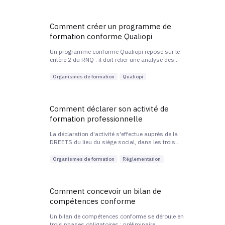
est d'identifier le financeur adapté avant l'entrée en
formation.
Comment créer un programme de
formation conforme Qualiopi
Un programme conforme Qualiopi repose sur le
critère 2 du RNQ : il doit relier une analyse des
besoins, des objectifs formulés en compétences
mesurables, un contenu structuré en séquences et
Organismes de formation
Qualiopi
des modalités d'évaluation cohérentes.
Comment déclarer son activité de
formation professionnelle
La déclaration d'activité s'effectue auprès de la
DREETS du lieu du siège social, dans les trois
mois suivant la première convention de formation.
Elle ouvre droit au numéro de déclaration d'activité,
Organismes de formation
Réglementation
obligatoire sur les contrats dès le second.
Comment concevoir un bilan de
compétences conforme
Un bilan de compétences conforme se déroule en
trois phases obligatoires : préliminaire,