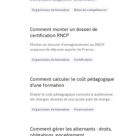
investigation et conclusion. Il est réalisé par un
prestataire certifié Qualiopi sur la catégorie
Organismes de formation
Bilan de compétences
correspondante et aboutit à un document de
synthèse remis au seul bénéficiaire.
Comment monter un dossier de
certification RNCP
Monter un dossier d'enregistrement au RNCP
suppose de déposer auprès de France
Compétences un dossier articulé autour d'une
étude d'opportunité et de trois référentiels :
Organismes de formation
Certification
activités, compétences, évaluation. Le délai
d'instruction est d'environ six mois.
Comment calculer le coût pédagogique
d'une formation
Établir le coût pédagogique consiste à additionner
les charges directes et une quote-part de charges
indirectes, puis à rapporter ce total au nombre
d'heures et d'apprenants pour obtenir un coût
Organismes de formation
Financement
horaire et un coût par apprenant.
Comment gérer les alternants : droits,
obligations, encadrement