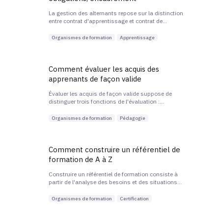
La gestion des alternants repose sur la distinction
entre contrat d'apprentissage et contrat de
professionnalisation, sur la désignation d'un
maître d'apprentissage ou tuteur, et sur le respect
Organismes de formation
Apprentissage
de l'alternance entre temps en centre et temps en
entreprise.
Comment évaluer les acquis des
apprenants de façon valide
Évaluer les acquis de façon valide suppose de
distinguer trois fonctions de l'évaluation :
formative, sommative et certificative, et d'aligner
chaque modalité sur les objectifs de compétences
Organismes de formation
Pédagogie
annoncés. Les preuves doivent être documentées,
traçables et conformes aux attentes du
certificateur.
Comment construire un référentiel de
formation de A à Z
Construire un référentiel de formation consiste à
partir de l'analyse des besoins et des situations
de travail pour aboutir à un découpage en blocs de
compétences, séquencés et associés à des
Organismes de formation
Certification
modal...