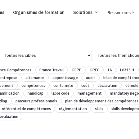
ses
Organismes de formation
Solutions
Ressources
ance Compétences
France Travail
GEPP
GPEC
IA
L6315-1
entreprise
alternance
apprentissage
audit
bilan de compétenc
reement
compétences
conformité
coût
déclaration
déroulé
amification
handicap
labor code
management
mandatory nego
ding
parcours professionnels
plan de développement des compétences
référentiel de compétences
réglementation
skills
skills developm
évaluation