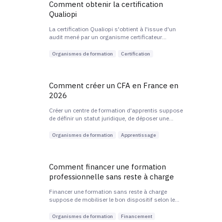
Comment obtenir la certification
Qualiopi
La certification Qualiopi s'obtient à l'issue d'un
audit mené par un organisme certificateur
accrédité par le Cofrac, qui vérifie la conformité de
l'organisme aux 7 critères et 32 indicateurs du
Organismes de formation
Certification
Référentiel National Qualité.
Comment créer un CFA en France en
2026
Créer un centre de formation d'apprentis suppose
de définir un statut juridique, de déposer une
déclaration d'activité auprès de la DREETS,
d'obtenir un code UAI, de se mettre en conformité
Organismes de formation
Apprentissage
Qualiopi et d'organiser la délivrance de formations
certifiantes.
Comment financer une formation
professionnelle sans reste à charge
Financer une formation sans reste à charge
suppose de mobiliser le bon dispositif selon le
profil du bénéficiaire : CPF, plan de développement
des compétences, Pro-A, France Travail. L'enjeu
Organismes de formation
Financement