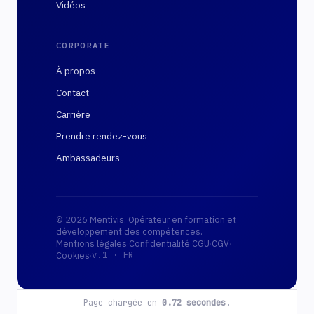
Vidéos
CORPORATE
À propos
Contact
Carrière
Prendre rendez-vous
Ambassadeurs
© 2026 Mentivis. Opérateur en formation et
développement des compétences.
Mentions légales
·
Confidentialité
·
CGU
·
CGV
·
·
Cookies
v.1 ·
FR
Page chargée en
0.72
secondes
.