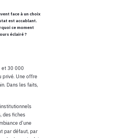
uvent face à un choix
stat est accablant.
ourquoi ce moment
ours éclairé ?
0 et 30 000
 privé. Une offre
n. Dans les faits,
institutionnels
 des fiches
’ambiance d’une
t par défaut, par