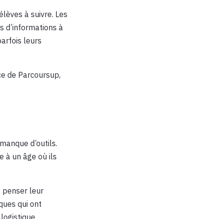
élèves à suivre. Les
s d’informations à
parfois leurs
nce de Parcoursup,
 manque d’outils.
 à un âge où ils
s penser leur
iques qui ont
logistique