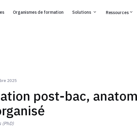
ses
Organismes de formation
Solutions
Ressources
obre 2025
tation post-bac, anatom
organisé
 (PhD)