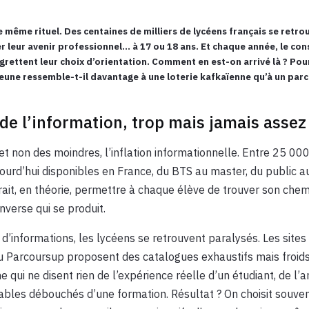
e même rituel. Des centaines de milliers de lycéens français se retro
r leur avenir professionnel… à 17 ou 18 ans. Et chaque année, le con
grettent leur choix d’orientation. Comment en est-on arrivé là ? P
 jeune ressemble-t-il davantage à une loterie kafkaïenne qu’à un parc
de l’information, trop mais jamais assez
t non des moindres, l’inflation informationnelle. Entre 25 00
ourd’hui disponibles en France, du BTS au master, du public au
rait, en théorie, permettre à chaque élève de trouver son chemi
nverse qui se produit.
d’informations, les lycéens se retrouvent paralysés. Les sites 
Parcoursup proposent des catalogues exhaustifs mais froids,
 qui ne disent rien de l’expérience réelle d’un étudiant, de l
ables débouchés d’une formation. Résultat ? On choisit souven