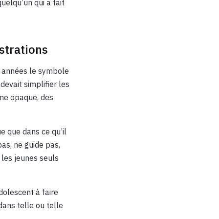
uelqu’un qui a fait
strations
s années le symbole
evait simplifier les
thme opaque, des
 que dans ce qu’il
as, ne guide pas,
 les jeunes seuls
olescent à faire
dans telle ou telle