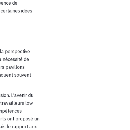
ésence de
 certaines idées
 la perspective
la nécessité de
rs pavillons
chouent souvent
ion. L’avenir du
travailleurs low
ompétences
rts ont proposé un
ais le rapport aux