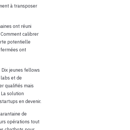
ement à transposer
maines ont réuni
s. Comment calibrer
rte potentielle
 fermées ont
. Dix jeunes fellows
 labs et de
r qualifiés mais
 La solution
tartups en devenir.
uarantaine de
eurs opérations tout
des chatbots pour