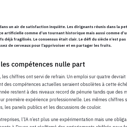
ans un air de satisfaction inquiète. Les dirigeants réunis dans la pe
nce artificielle comme d’un tournant historique mais aussi comme d’u
 déjà fragilisés. Le consensus était clair. Le défi du siècle n’est pa
ssez de cerveaux pour l’apprivoiser et en partager les fruits.
, les compétences nulle part
, les chiffres ont servi de refrain. Un emploi sur quatre devrait
nt des compétences actuelles seraient obsolètes à cette éch
donnée restent à des niveaux record de pénurie tandis que des m
leur première expérience professionnelle. Les mêmes chiffres
ls, les panels publics et les discussions de couloir.
treprises, l’IA n’est plus une expérimentation mais une oblig
sents à Davos ont réaffirmé des engagements chiffrés pour f