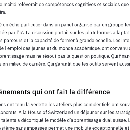
re moitié relèverait de compétences cognitives et sociales que
re.
vé un écho particulier dans un panel organisé par un groupe t
ée par l’IA. La discussion portait sur les plateformes adaptati
s parcours et la capacité de former à grande échelle. Les int
, de l’emploi des jeunes et du monde académique, ont convenu 
prentissage mais ne résout pas la question politique. Qui finan
s en milieu de carrière. Qui garantit que les outils servent auss
énements qui ont fait la différence
ons ont tenu la vedette les ateliers plus confidentiels ont souv
oncrets. A la House of Switzerland un déjeuner sur les straté
 talents a décortiqué le modèle d’apprentissage dual suisse. L
stème sans impasses permet une mobilité exceptionnelle et u