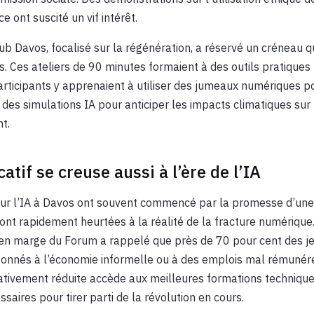
e ont suscité un vif intérêt.
 Davos, focalisé sur la régénération, a réservé un créneau q
. Ces ateliers de 90 minutes formaient à des outils pratique
articipants y apprenaient à utiliser des jumeaux numériques p
 des simulations IA pour anticiper les impacts climatiques sur
t.
atif se creuse aussi à l’ère de l’IA
sur l’IA à Davos ont souvent commencé par la promesse d’une
 sont rapidement heurtées à la réalité de la fracture numérique
en marge du Forum a rappelé que près de 70 pour cent des j
onnés à l’économie informelle ou à des emplois mal rémuné
ativement réduite accède aux meilleures formations techniqu
saires pour tirer parti de la révolution en cours.