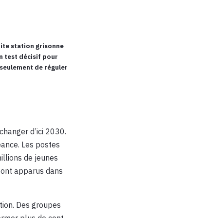
tite station grisonne
n test décisif pour
s seulement de réguler
 changer d’ici 2030.
éance. Les postes
illions de jeunes
 sont apparus dans
ation. Des groupes
ormer plus de cent