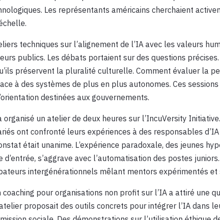
chnologiques. Les représentants américains cherchaient activ
échelle.
eliers techniques sur l’alignement de l’IA avec les valeurs hu
eurs publics. Les débats portaient sur des questions précise
’ils préservent la pluralité culturelle. Comment évaluer la pe
ace à des systèmes de plus en plus autonomes. Ces sessions
’orientation destinées aux gouvernements.
 a organisé un atelier de deux heures sur l’IncuVersity Initiative
ariés ont confronté leurs expériences à des responsables d’IA
nstat était unanime. L’expérience paradoxale, des jeunes hype
 d’entrée, s’aggrave avec l’automatisation des postes juniors.
bateurs intergénérationnels mêlant mentors expérimentés et s
oaching pour organisations non profit sur l’IA a attiré une q
atelier proposait des outils concrets pour intégrer l’IA dans l
mission sociale. Des démonstrations sur l’utilisation éthique 