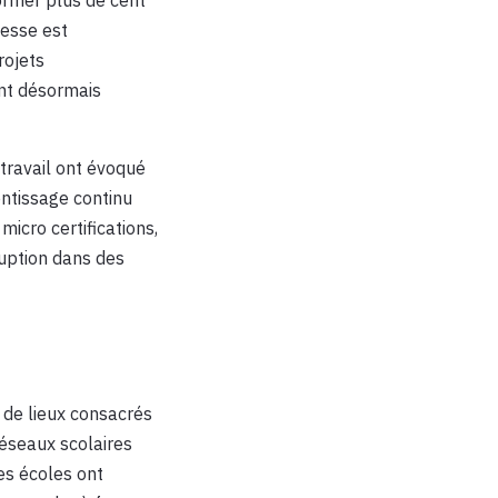
messe est
rojets
ent désormais
travail ont évoqué
entissage continu
icro certifications,
ruption dans des
é de lieux consacrés
réseaux scolaires
Les écoles ont