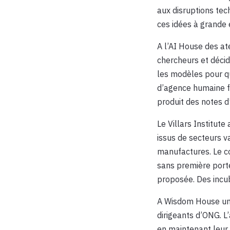
aux disruptions te
ces idées à grande 
A l’AI House des at
chercheurs et décid
les modèles pour qu
d’agence humaine f
produit des notes d
Le Villars Institute
issus de secteurs v
manufactures. Le co
sans première porte
proposée. Des incu
A Wisdom House un c
dirigeants d’ONG. L’
en maintenant leur 