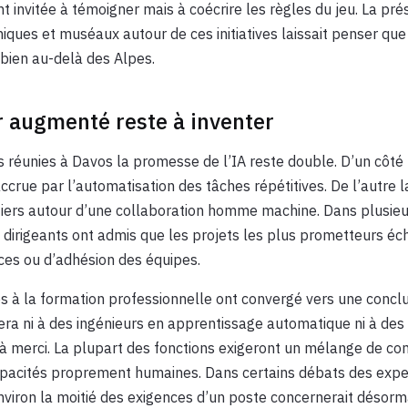
t invitée à témoigner mais à coécrire les règles du jeu. La pr
ques et muséaux autour de ces initiatives laissait penser que
bien au-delà des Alpes.
ur augmenté reste à inventer
s réunies à Davos la promesse de l’IA reste double. D’un côté
accrue par l’automatisation des tâches répétitives. De l’autre 
tiers autour d’une collaboration homme machine. Dans plusieu
s dirigeants ont admis que les projets les plus prometteurs é
es ou d’adhésion des équipes.
s à la formation professionnelle ont convergé vers une conclus
era ni à des ingénieurs en apprentissage automatique ni à des 
à merci. La plupart des fonctions exigeront un mélange de c
apacités proprement humaines. Dans certains débats des expe
nviron la moitié des exigences d’un poste concernerait désorm