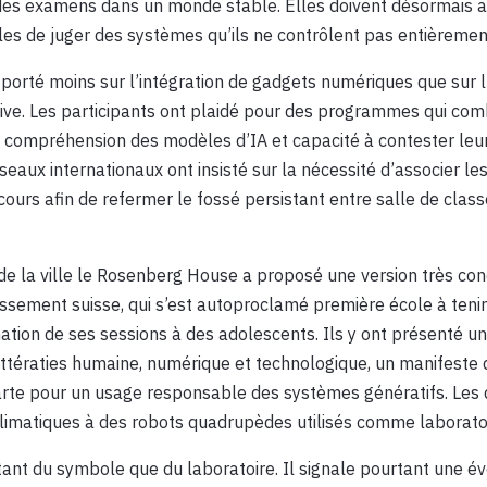
 des examens dans un monde stable. Elles doivent désormais 
es de juger des systèmes qu’ils ne contrôlent pas entièremen
 porté moins sur l’intégration de gadgets numériques que sur l
ive. Les participants ont plaidé pour des programmes qui com
 compréhension des modèles d’IA et capacité à contester leur
eaux internationaux ont insisté sur la nécessité d’associer l
ours afin de refermer le fossé persistant entre salle de clas
de la ville le Rosenberg House a proposé une version très con
issement suisse, qui s’est autoproclamé première école à teni
tion de ses sessions à des adolescents. Ils y ont présenté une
ttératies humaine, numérique et technologique, un manifeste 
harte pour un usage responsable des systèmes génératifs. Les
 climatiques à des robots quadrupèdes utilisés comme laborat
utant du symbole que du laboratoire. Il signale pourtant une év