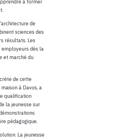
apprendre à former
t.
’architecture de
binent sciences des
s résultats. Les
es employeurs dès la
se et marché du
crète de cette
r maison à Davos, a
 qualification
de la jeunesse sur
 démonstrations
oire pédagogique.
olution. La jeunesse