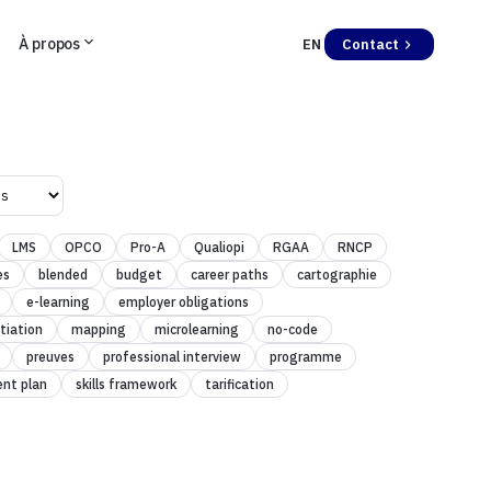
À propos
EN
Contact
LMS
OPCO
Pro-A
Qualiopi
RGAA
RNCP
es
blended
budget
career paths
cartographie
e-learning
employer obligations
tiation
mapping
microlearning
no-code
preuves
professional interview
programme
ent plan
skills framework
tarification