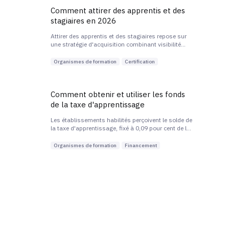
Comment attirer des apprentis et des
stagiaires en 2026
Attirer des apprentis et des stagiaires repose sur
une stratégie d'acquisition combinant visibilité
digitale ciblée, présence sur les plateformes
d'orientation, partenariats avec les
Organismes de formation
Certification
établissements...
Comment obtenir et utiliser les fonds
de la taxe d'apprentissage
Les établissements habilités perçoivent le solde de
la taxe d'apprentissage, fixé à 0,09 pour cent de la
masse salariale des entreprises, via la plateforme
SOLTéA gérée par la Caisse des dépôts.
Organismes de formation
Financement
Comment digitaliser ses formations
sans perdre la qualité pédagogique
Digitaliser ses formations sans dégrader la qualité
suppose de repenser la pédagogie pour le
distanciel plutôt que de transposer du présentiel à
l'identique.