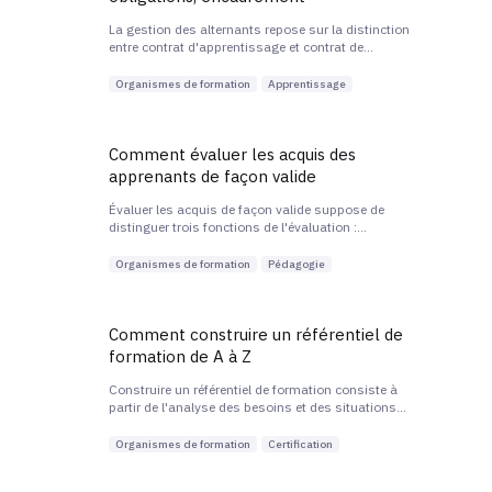
La gestion des alternants repose sur la distinction
entre contrat d'apprentissage et contrat de
professionnalisation, sur la désignation d'un
maître d'apprentissage ou tuteur, et sur le respect
Organismes de formation
Apprentissage
de l'alternance entre temps en centre et temps en
entreprise.
Comment évaluer les acquis des
apprenants de façon valide
Évaluer les acquis de façon valide suppose de
distinguer trois fonctions de l'évaluation :
formative, sommative et certificative, et d'aligner
chaque modalité sur les objectifs de compétences
Organismes de formation
Pédagogie
annoncés. Les preuves doivent être documentées,
traçables et conformes aux attentes du
certificateur.
Comment construire un référentiel de
formation de A à Z
Construire un référentiel de formation consiste à
partir de l'analyse des besoins et des situations
de travail pour aboutir à un découpage en blocs de
compétences, séquencés et associés à des
Organismes de formation
Certification
modal...