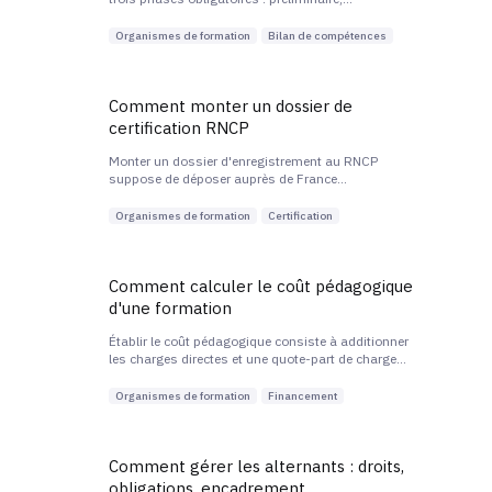
investigation et conclusion. Il est réalisé par un
prestataire certifié Qualiopi sur la catégorie
Organismes de formation
Bilan de compétences
correspondante et aboutit à un document de
synthèse remis au seul bénéficiaire.
Comment monter un dossier de
certification RNCP
Monter un dossier d'enregistrement au RNCP
suppose de déposer auprès de France
Compétences un dossier articulé autour d'une
étude d'opportunité et de trois référentiels :
Organismes de formation
Certification
activités, compétences, évaluation. Le délai
d'instruction est d'environ six mois.
Comment calculer le coût pédagogique
d'une formation
Établir le coût pédagogique consiste à additionner
les charges directes et une quote-part de charges
indirectes, puis à rapporter ce total au nombre
d'heures et d'apprenants pour obtenir un coût
Organismes de formation
Financement
horaire et un coût par apprenant.
Comment gérer les alternants : droits,
obligations, encadrement