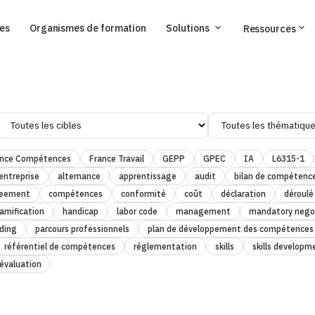
ses
Organismes de formation
Solutions
Ressources
ance Compétences
France Travail
GEPP
GPEC
IA
L6315-1
entreprise
alternance
apprentissage
audit
bilan de compétenc
reement
compétences
conformité
coût
déclaration
déroulé
amification
handicap
labor code
management
mandatory nego
ding
parcours professionnels
plan de développement des compétences
référentiel de compétences
réglementation
skills
skills developm
évaluation