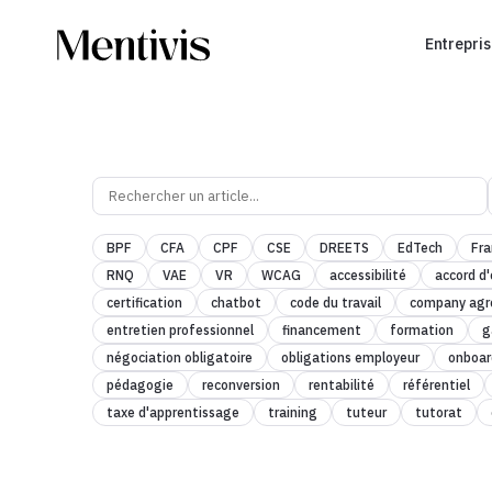
Entrepri
BPF
CFA
CPF
CSE
DREETS
EdTech
Fr
RNQ
VAE
VR
WCAG
accessibilité
accord d'
certification
chatbot
code du travail
company ag
entretien professionnel
financement
formation
g
négociation obligatoire
obligations employeur
onboar
pédagogie
reconversion
rentabilité
référentiel
taxe d'apprentissage
training
tuteur
tutorat