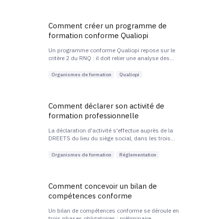
est d'identifier le financeur adapté avant l'entrée en
formation.
Comment créer un programme de
formation conforme Qualiopi
Un programme conforme Qualiopi repose sur le
critère 2 du RNQ : il doit relier une analyse des
besoins, des objectifs formulés en compétences
mesurables, un contenu structuré en séquences et
Organismes de formation
Qualiopi
des modalités d'évaluation cohérentes.
Comment déclarer son activité de
formation professionnelle
La déclaration d'activité s'effectue auprès de la
DREETS du lieu du siège social, dans les trois
mois suivant la première convention de formation.
Elle ouvre droit au numéro de déclaration d'activité,
Organismes de formation
Réglementation
obligatoire sur les contrats dès le second.
Comment concevoir un bilan de
compétences conforme
Un bilan de compétences conforme se déroule en
trois phases obligatoires : préliminaire,