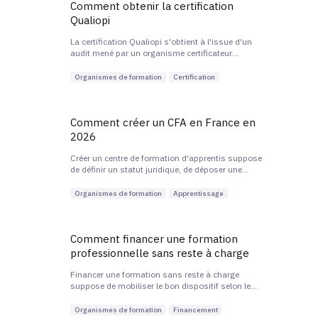
Comment obtenir la certification
Qualiopi
La certification Qualiopi s'obtient à l'issue d'un
audit mené par un organisme certificateur
accrédité par le Cofrac, qui vérifie la conformité de
l'organisme aux 7 critères et 32 indicateurs du
Organismes de formation
Certification
Référentiel National Qualité.
Comment créer un CFA en France en
2026
Créer un centre de formation d'apprentis suppose
de définir un statut juridique, de déposer une
déclaration d'activité auprès de la DREETS,
d'obtenir un code UAI, de se mettre en conformité
Organismes de formation
Apprentissage
Qualiopi et d'organiser la délivrance de formations
certifiantes.
Comment financer une formation
professionnelle sans reste à charge
Financer une formation sans reste à charge
suppose de mobiliser le bon dispositif selon le
profil du bénéficiaire : CPF, plan de développement
des compétences, Pro-A, France Travail. L'enjeu
Organismes de formation
Financement